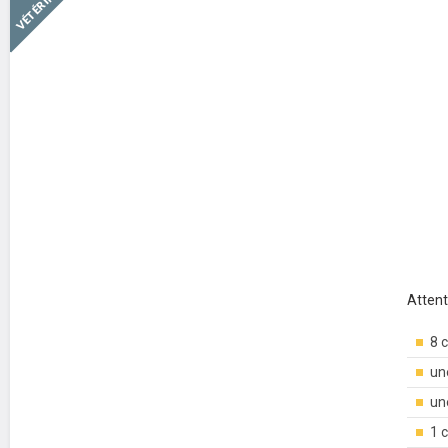
Attent
8 
un
un
1 