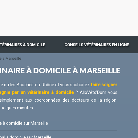
TÉRINAIRES À DOMICILE
CONSEILS VÉTÉRINAIRES EN LIGNE
e à Marseille
INAIRE À DOMICILE À MARSEILLE
lle ou les Bouches-du-Rhône et vous souhaitez
faire soigner
gnie par un vétérinaire à domicile
? AlloVéto’Dom vous
 simplement aux coordonnées des docteurs de la région.
quelques minutes.
e à domicile sur Marseille
mal à domicile sur Marseille