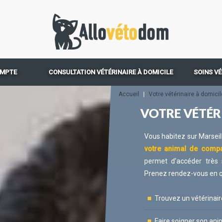
OMPTE
CONSULTATION VÉTÉRINAIRE À DOMICILE
SOINS VÉ
Accueil
|
Votre vétérinaire à domicil
VOTRE VÉTÉR
Vous habitez sur Marsei
votre animal de compa
permet d’accéder très
Prenez rendez-vous en 
Trouvez un vétérinair
Faire soigner son ani