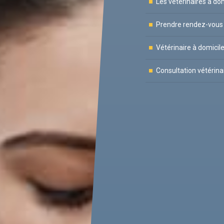
Les vétérinaires à d
Prendre rendez-vous
Vétérinaire à domicil
Consultation vétérina