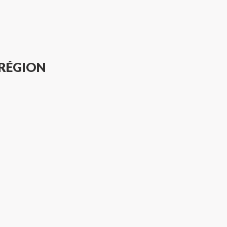
 RÉGION
VÉTÉRINAIRE À DOMICILE LE CANNET
VÉTÉRINAIRE À DOMICILE MENTON
VÉTÉRINAIRE À DOMICILE VALLAURIS