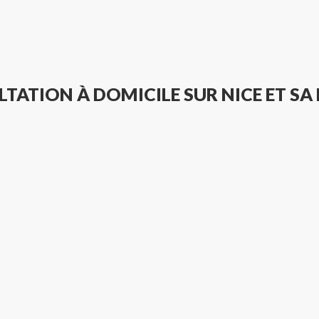
TATION À DOMICILE SUR NICE ET SA
ossiblement desservies par des vétérinaires à domicile:
VÉTÉRINAIRE À DOMICILE ANTIBES
VÉTÉRINAIRE À DOMICILE JUAN LES PINS
VÉTÉRINAIRE À DOMICILE CAGNES SUR MER